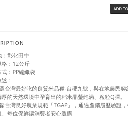
ADD TO
RIPTION
地：彰化田中
12
規格：
公斤
PP
方式：
編織袋
敘述：
-
選台灣最好吃的良質米品種
台稉九號，與在地農民契
Q
獨厚的天然環境中孕育出的稻米晶瑩飽滿、粒粒
彈。
TGAP
循台灣良好農業規範「
」，通過產銷履歷驗證，
送、每位保鮮讓消費者安心選購。