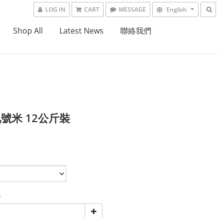
LOG IN
CART
MESSAGE
English
Shop All
Latest News
聯絡我們
號米 12公斤裝
y