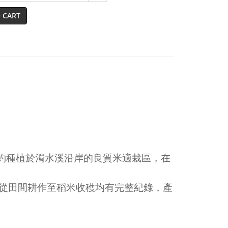
 CART
約種植於濁水溪沿岸的良質米適栽區，在
從田間耕作至稻米收穫均有完整紀錄，產