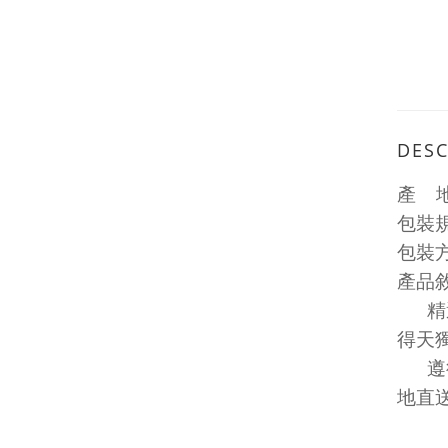
DESC
產
包裝
包裝
產品
精
得天
遵
地直